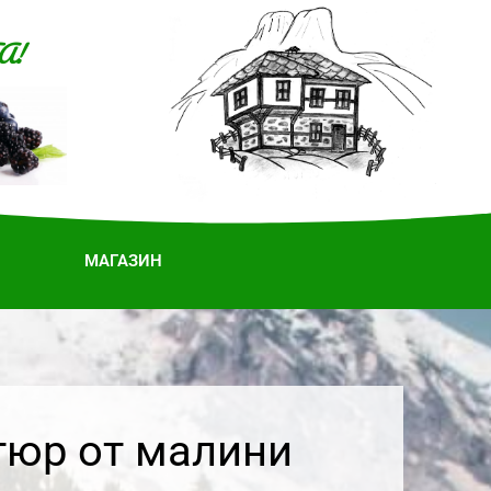
А!
МАГАЗИН
тюр от малини