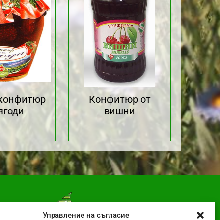
 конфитюр
Конфитюр от
ягоди
вишни
Управление на съгласие