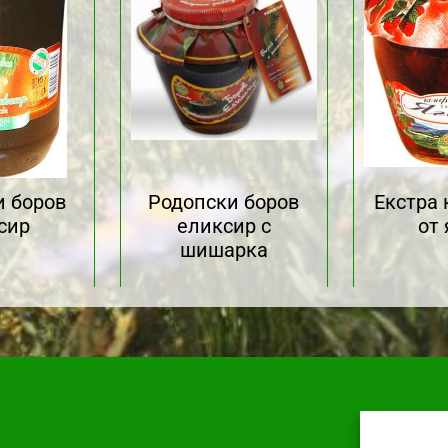
и боров
Родопски боров
Екстра
сир
еликсир с
от 
шишарка