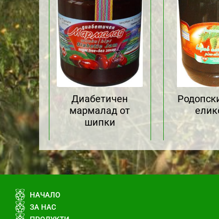
Диабетичен
Родопск
мармалад от
елик
шипки
НАЧАЛО
ЗА НАС