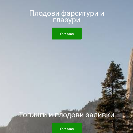
Плодови фарситури и
глазури
Виж още
Топинги и плодови заливки
Виж още