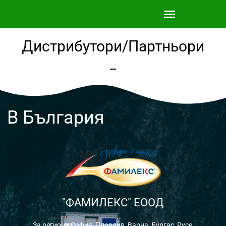
Skip
to
content
Дистрибутори/Партньори
В България
"ФАМИЛЕКС" ЕООД
За региони София, Пловдив, Варна, Бургас, Русе,