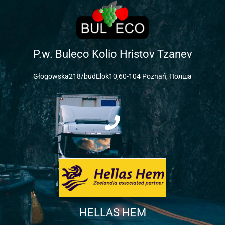
P.w. Buleco Kolio Hristov Tzanev
Głogowska218/budElok10,60-104 Poznań, Полша
P
h
o
n
e
HELLAS HEM