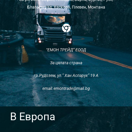
Благоевград, Хасково, Плевен, Монтана
C
h
r
“ЕМОН ТРЕЙД” ЕООД
o
m
За цялата страна
e
гр.Рудозем, ул.” Хан Аспарух” 19 А
email: emontrade@mail.bg
В Европа