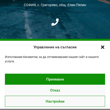
СОФИЯ, с. Григорево, общ. Елин Пелин
P
h
o
n
Управление на съгласие
e
НАЧАЛО
ЗА НАС
Използваме бисквитки, за да оптимизираме нашия сайт и нашите
услуги.
ПРОДУКТИ
ДИСТРИБУТОРИ / ПАРТНЬОРИ
КОНТАКТИ
Приемане
Отказ
Настройки
Copyright 2026 "Сева" ООД
Пишете ни
Изработка на уеб сайт
–
WebsiteBuilderBG