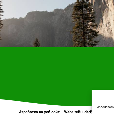
Използваме
Изработка на уеб сайт
–
WebsiteBuilderBG