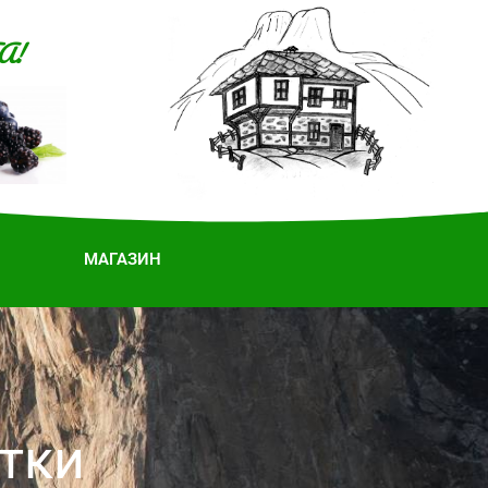
А!
МАГАЗИН
тки