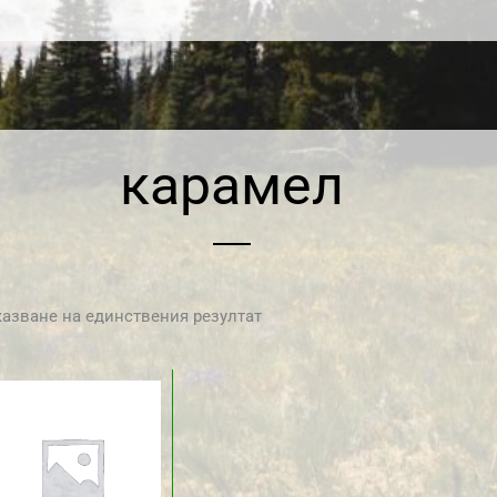
карамел
азване на единствения резултат