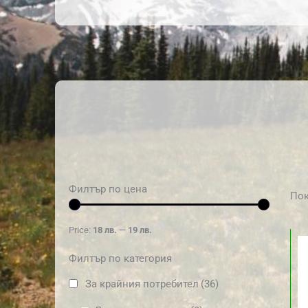
Филтър по цена
Пок
Price:
18 лв.
—
19 лв.
Филтър по категория
За крайния потребител
(36)