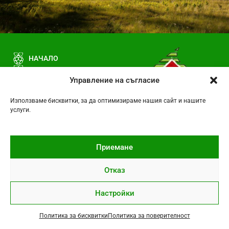
НАЧАЛО
ЗА НАС
Управление на съгласие
ПРОДУКТИ
ДИСТРИБУТОРИ / ПАРТНЬОРИ
Използваме бисквитки, за да оптимизираме нашия сайт и нашите
КОНТАКТИ
услуги.
Приемане
Copyright 2026 "Сева" ООД
Отказ
Изработка на уеб сайт
–
WebsiteBuilderBG
Политика за поверителност
Настройки
Пишете ни
Политика за бисквитки
Политика за поверителност