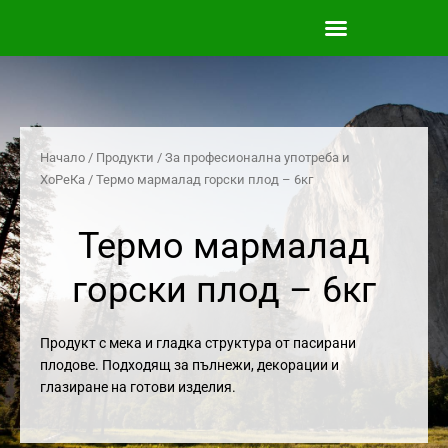
Skip
to
content
Начало
/
Продукти
/
За професионална употреба и
ХоРеКа
/ Термо мармалад горски плод – 6кг
Термо мармалад
горски плод – 6кг
Продукт с мека и гладка структура от пасирани
плодове. Подходящ за пълнежи, декорации и
глазиране на готови изделия.