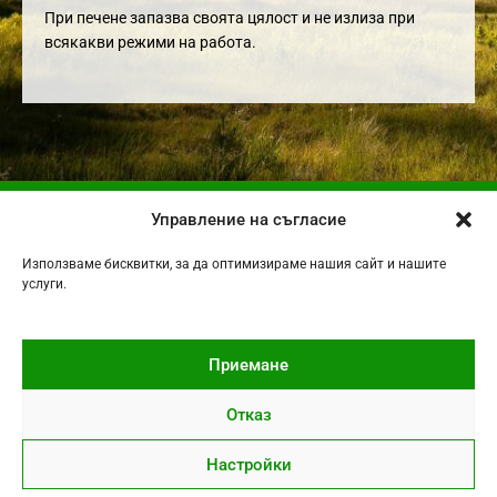
При печене запазва своята цялост и не излиза при
всякакви режими на работа.
Управление на съгласие
НАЧАЛО
ЗА НАС
Използваме бисквитки, за да оптимизираме нашия сайт и нашите
услуги.
ПРОДУКТИ
ДИСТРИБУТОРИ / ПАРТНЬОРИ
КОНТАКТИ
Приемане
Отказ
Настройки
Copyright 2026 "Сева" ООД
Пишете ни
Изработка на уеб сайт
–
WebsiteBuilderBG