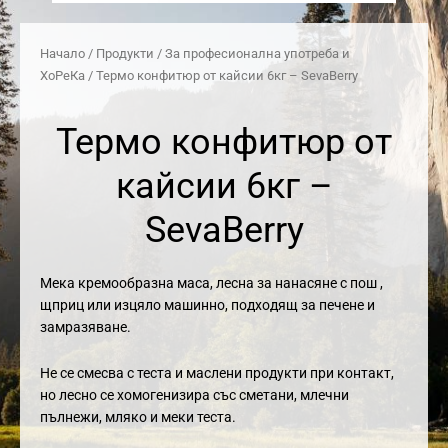
Начало
/
Продукти
/
За професионална употреба и
ХоРеКа
/ Термо конфитюр от кайсии 6кг – SevaBerry
Термо конфитюр от
кайсии 6кг –
SevaBerry
Мека кремообразна маса, лесна за нанасяне с пош ,
щприц или изцяло машинно, подходящ за печене и
замразяване.
Не се смесва с теста и маслени продукти при контакт,
но лесно се хомогенизира със сметани, млечни
пълнежи, мляко и меки теста.