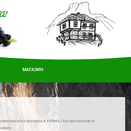
А!
МАГАЗИН
рофесионална употреба и ХоРеКа
/ Екстра пълнеж от
vaBerry