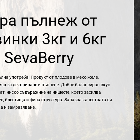
ра пълнеж от
инки 3кг и 6кг
 SevaBerry
лна употреба! Продукт от плодове в меко желе.
ящ за декориране и пълнене. Добре балансиран вкус
мат, ниско съдъражине на нишесте, което засилва
ус, блестяща и фина структура. Запазва качествата си
а и замразяване.