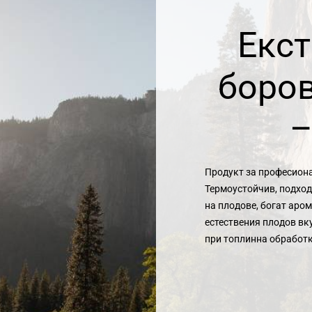
Екст
боров
–
Продукт за професиона
Термоустойчив, подход
на плодове, богат аро
естествения плодов вк
при топлинна обработк