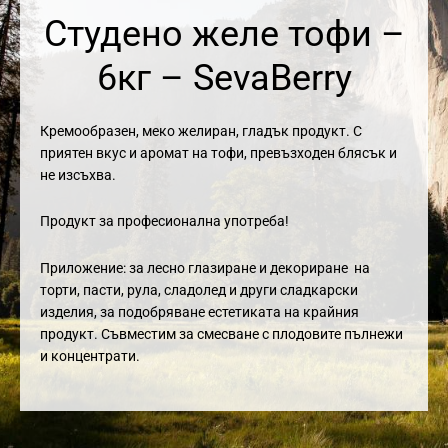
Студено желе тофи –
6кг – SevaBerry
Кремообразен, меко желиран, гладък продукт. С
приятен вкус и аромат на тофи, превъзходен блясък и
не изсъхва.
Продукт за професионална употреба!
Приложение: за лесно глазиране и декориране на
торти, пасти, рула, сладолед и други сладкарски
изделия, за подобряване естетиката на крайния
продукт. Съвместим за смесване с плодовите пълнежи
и концентрати.