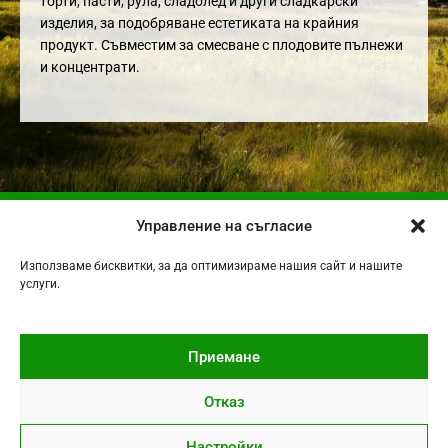
торти, пасти, рула, сладолед и други сладкарски
изделия, за подобряване естетиката на крайния
продукт. Съвместим за смесване с плодовите пълнежи
и концентрати.
Управление на съгласие
НАЧАЛО
ЗА НАС
Използваме бисквитки, за да оптимизираме нашия сайт и нашите
услуги.
ПРОДУКТИ
ДИСТРИБУТОРИ / ПАРТНЬОРИ
КОНТАКТИ
Приемане
Отказ
Настройки