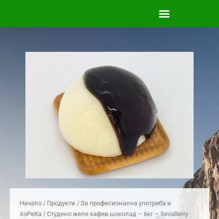
Skip
to
content
Начало
/
Продукти
/
За професионална употреба и
ХоРеКа
/ Студено желе кафяв шоколад – 6кг – SevaBerry